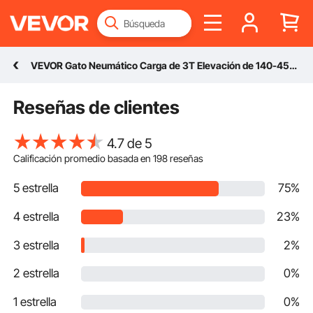
VEVOR Gato Neumático Carga de 3T Elevación de 140-450mm Gato Neumático 0,8-1,0MPa Gato Hinchable 3 Cojines de Aire Elevación Rápida Fácil Portátil para Reparación Mantenimiento Coche SUV Taller Garaje
Reseñas de clientes
4.7 de 5
Calificación promedio basada en
198
reseñas
5 estrella
75%
4 estrella
23%
3 estrella
2%
2 estrella
0%
1 estrella
0%