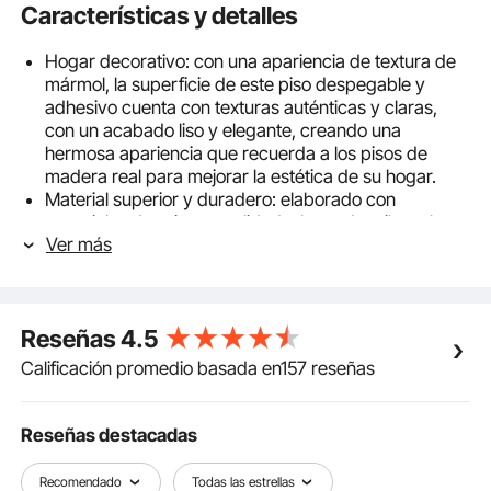
Características y detalles
Hogar decorativo: con una apariencia de textura de
mármol, la superficie de este piso despegable y
adhesivo cuenta con texturas auténticas y claras,
con un acabado liso y elegante, creando una
hermosa apariencia que recuerda a los pisos de
madera real para mejorar la estética de su hogar.
Material superior y duradero: elaborado con
materiales de primera calidad a base de etileno, lo
Ver más
que garantiza un uso seguro y fácil de usar. Es
resistente a la luz solar, ignífugo, resistente al
desgaste y una excelente opción para decorar su
hogar.
Reseñas
4.5
Impermeable y fácil de limpiar: la superficie del
material es impermeable, resistente a las manchas y
Calificación promedio basada en157 reseñas
fácil de limpiar con un simple paño, lo que hace que
el mantenimiento sea sencillo. Consejos de
instalación: 1. Mantenga la superficie del piso limpia y
Reseñas destacadas
sin otras impurezas. 2. Asegúrese de que tanto la
loseta despegable y adhesiva como la superficie de
Recomendado
Todas las estrellas