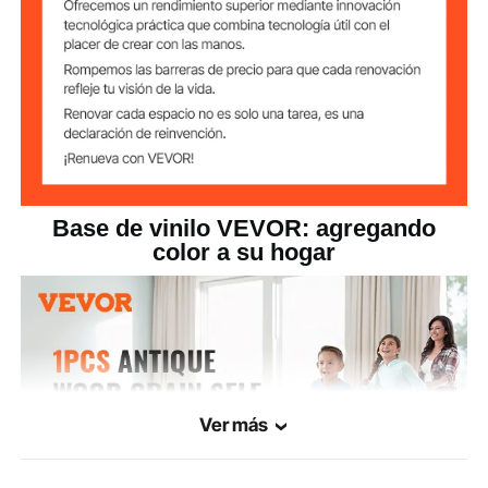
64² pies/caja
Área de cobertura
mármol blanco
Patrón
5 libras/2,28 kg
Peso neto
Base de vinilo VEVOR: agregando
Vinilo
Material principal
color a su hogar
Ver más