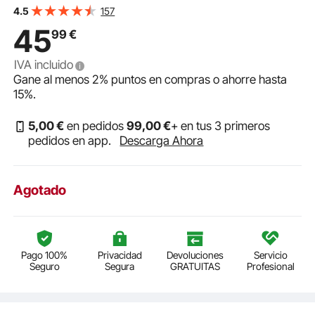
VEVOR Baldosas de Vinilo Autoadhesivas de 9900 x
157
4.5
600 mm, 1,5 mm de Grosor, Despegar y Pegar, Textura
45
99
€
de Mármol Blanco, Suelos de Bricolaje Fácil para Cocina,
IVA incluido
Gane al menos
2%
puntos en compras o ahorre hasta
15%
.
5
,00
€
en pedidos
99
,00
€
+ en tus 3 primeros
pedidos en app.
Descarga Ahora
Agotado
Pago 100%
Privacidad
Devoluciones
Servicio
Seguro
Segura
GRATUITAS
Profesional