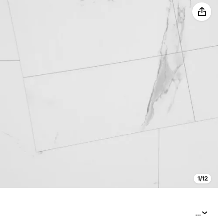
1/12
...