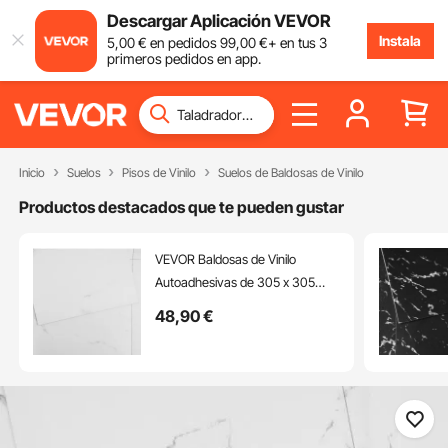
Descargar Aplicación VEVOR
Instala
5
,00
€
en pedidos
99
,00
€
+ en tus 3
primeros pedidos en app.
Inicio
Suelos
Pisos de Vinilo
Suelos de Baldosas de Vinilo
Productos destacados que te pueden gustar
VEVOR Baldosas de Vinilo
Autoadhesivas de 305 x 305
mm, 50 Baldosas de 1,5 mm de
48
,90
€
Grosor, Despegar y Pegar,
Textura de Mármol Blanco,
Suelos de Bricolaje para Cocina,
Comedor, Dormitorios y Baños