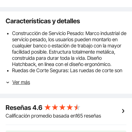
Características y detalles
Construcción de Servicio Pesado: Marco industrial de
servicio pesado, los usuarios pueden montarlo en
cualquier banco o estación de trabajo con la mayor
facilidad posible. Estructura totalmente metálica,
construida para durar toda la vida. Diseño
Hatchback, en línea con el diseño ergonómico.
Ruedas de Corte Seguras: Las ruedas de corte son
de alta dureza, para ser antioxidantes. Velocidad de
Ver más
pelado rápida. Diez cuchillas para pelar cables. Una
carcasa protectora para la seguridad y garantizar un
alto rendimiento continuo.
Múltiples Canales de Pelado: Diseñado con 8 orificios
Reseñas
4.6
redondos y cuatro canales de corte de cable plano.
Estilo de deslizamiento único, movimiento alternativo
Calificación promedio basada en165 reseñas
suave, corte y pelado precisos. Operación fácil.
Impulsado por Manivela: La velocidad de pelado