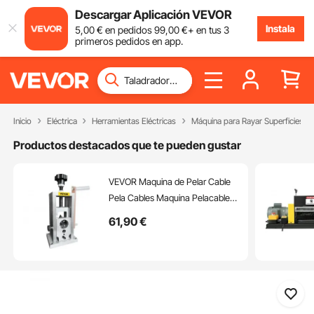
Descargar Aplicación VEVOR
Instala
5
,00
€
en pedidos
99
,00
€
+ en tus 3
primeros pedidos en app.
Inicio
Eléctrica
Herramientas Eléctricas
Máquina para Rayar Superficies
Productos destacados que te pueden gustar
VEVOR Maquina de Pelar Cable
Pela Cables Maquina Pelacables
Máquina peladora de alambre de
61
,90
€
1,5-40 mm (0.06 a 1.57)
accionada por taladro peladora
manual de cobre