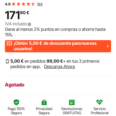
Máquina Peladora de 10 mm con Certificación CE con
164
4.6
Asa Ajustable para Procesamiento del Arnés
171
90
€
IVA incluido
Gane al menos
2%
puntos en compras o ahorre hasta
15%
.
¡Obtén
5,00
€
de descuento para nuevos
usuarios!
5
,00
€
en pedidos
99
,00
€
+ en tus 3 primeros
pedidos en app.
Descarga Ahora
Agotado
Pago 100%
Privacidad
Devoluciones
Servicio
Seguro
Segura
GRATUITAS
Profesional