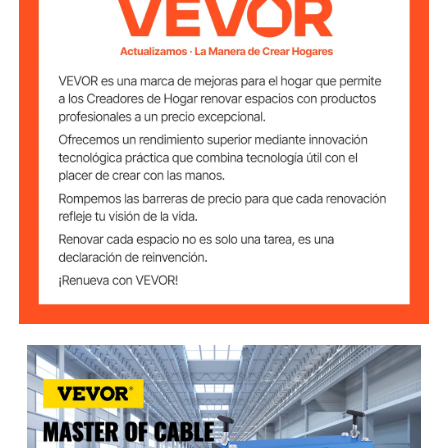
12
Canales
10
Cuchillas
0,04-1,57 pulgadas / 1-40
Rango de Cables
mm y Cable TPS Plano
55 libras / 25 kg
Peso Neto
19 x 5 x 9 pulgadas / 48,2 x
Dimensiones del
Artículo
12,7 x 22,9 cm