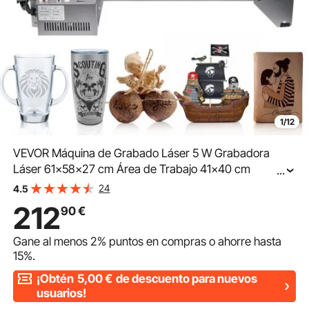
1/12
VEVOR Máquina de Grabado Láser 5 W Grabadora
Láser 61x58x27 cm Área de Trabajo 41x40 cm
...
Velocidad de Movimiento 10000 mm/min Punto
24
4.5
Comprimido Protección Ocular Corte Láser para
212
90
€
Madera Metal Acrílico
Gane al menos
2%
puntos en compras o ahorre hasta
15%
.
¡Obtén
5,00
€
de descuento para nuevos
usuarios!