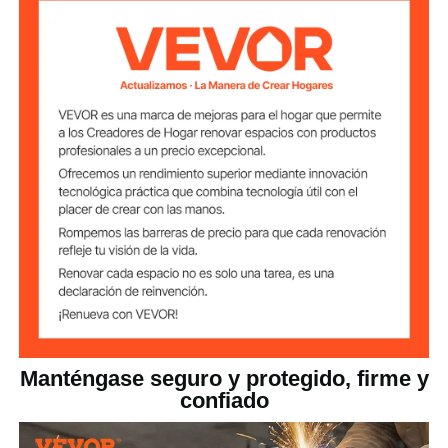
temperatura
Fibra de vidrio
Material
paquete de 2
Número de piezas
9,70 libras/4,4 kg
Peso neto
Manténgase seguro y protegido, firme y
confiado