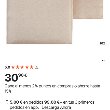
1/12
...
VEVOR Manta de Soldadura 2 Piezas Manta de
19
5.0
Soldadura de 4 x 6 pies, Juego de Manta Resistente al
30
90
€
Calor de 537 ℃, Cubierta de Soldadura de Fibra de
Gane al menos
2%
puntos en compras o ahorre hasta
15%
.
5
,00
€
en pedidos
99
,00
€
+ en tus 3 primeros
pedidos en app.
Descarga Ahora