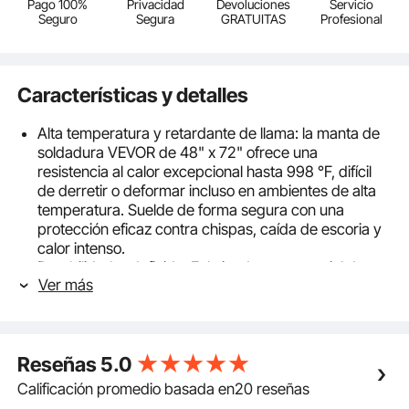
Pago 100%
Privacidad
Devoluciones
Servicio
Seguro
Segura
GRATUITAS
Profesional
Características y detalles
Alta temperatura y retardante de llama: la manta de
soldadura VEVOR de 48" x 72" ofrece una
resistencia al calor excepcional hasta 998 °F, difícil
de derretir o deformar incluso en ambientes de alta
temperatura. Suelde de forma segura con una
protección eficaz contra chispas, caída de escoria y
calor intenso.
Durabilidad redefinida: Fabricada con material de
Ver más
fibra de vidrio de alta calidad, nuestra manta de
soldadura con tratamiento térmico sobresale más allá
de los materiales tradicionales. Cuenta con una
excepcional resistencia al calor, resistencia al
Reseñas
5.0
desgarro, estructura clara, bordes flexibles y
durabilidad duradera. ¡Suelde de forma segura,
Calificación promedio basada en20 reseñas
suelde por más tiempo!