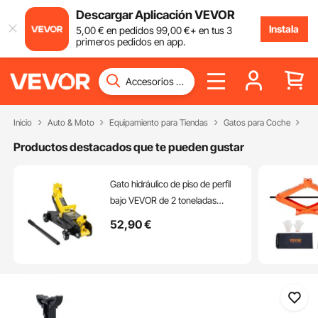
Descargar Aplicación VEVOR
Instala
5
,00
€
en pedidos
99
,00
€
+ en tus 3
primeros pedidos en app.
Inicio
Auto & Moto
Equipamiento para Tiendas
Gatos para Coche
Gat
Productos destacados que te pueden gustar
Gato hidráulico de piso de perfil
bajo VEVOR de 2 toneladas
(4400 lb), de hierro resistente,
52
,90
€
para carreras, para automóvil,
con bomba de elevación rápida
de un solo pistón, rango de
elevación de 4,9 a 13,2 pulgadas
(amarillo)