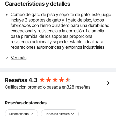
Características y detalles
Combo de gato de piso y soporte de gato: este juego
incluye 2 soportes de gato y 1 gato de piso, todos
fabricados con hierro duradero para una durabilidad
excepcional y resistencia a la corrosión. La amplia
base piramidal de los soportes proporciona
resistencia adicional y soporte estable. Ideal para
reparaciones automotrices y entornos industriales
donde se manejan cargas pesadas, este kit completo
Ver más
garantiza un levantamiento y mantenimiento de
vehículos seguro y eficiente.
Capacidad y altura de elevación: levanta fácilmente
hasta 2 toneladas/4409 libras, con una altura de
Reseñas
4.3
elevación mínima de 4,6 pulgadas/117 mm y una
altura de elevación máxima de 12,8 pulgadas/325
Calificación promedio basada en328 reseñas
mm, adecuada para autos deportivos, sedanes
familiares y SUV livianos. Gire suavemente la manija
del gato en sentido antihorario para bajar el vehículo
Reseñas destacadas
suavemente. Los soportes de gato de piso de perfil
bajo son ajustables de 10,4 a 16,7 pulgadas/265 a
Recomendado
Todas las estrellas