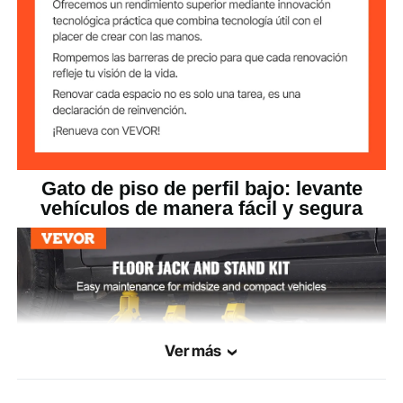
28,1 lbs/12,8 kg
Peso del producto
17,7 x 8,1 x 4,9 pulgs/450 x
Dimensiones del
producto
207 x 125 mm
Gato de piso de perfil bajo: levante
vehículos de manera fácil y segura
Ver más