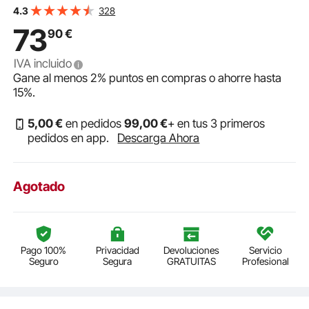
con soportes, bomba de elevación rápida de un solo
328
4.3
pistón, rango de elevación de altura de 4,6 a 12,8
73
90
€
pulgadas (amarillo)
IVA incluido
Gane al menos
2%
puntos en compras o ahorre hasta
15%
.
5
,00
€
en pedidos
99
,00
€
+ en tus 3 primeros
pedidos en app.
Descarga Ahora
Agotado
Pago 100%
Privacidad
Devoluciones
Servicio
Seguro
Segura
GRATUITAS
Profesional