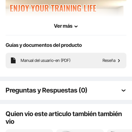
Ver más
Guías y documentos del producto
Manual del usuario-en (PDF)
Reseña
Esta colchoneta inflable para gimnasia es un equipo de entrenamiento deportivo
suave y muy elástico fabricado de PVC. Tiene propiedades impermeables,
antideslizantes y respetuosas con el medio ambiente.
Preguntas y Respuestas (0)
Preguntas típicas sobre los productos:
¿Es duradero el producto? ...
Quien vio este articulo también también
vio
Haz la primera pregunta