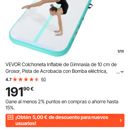
1/13
VEVOR Colchoneta Inflable de Gimnasia de 10 cm de
Grosor, Pista de Acrobacia con Bomba eléctrica,
...
Colchoneta de Entrenamiento para Uso
60
4.7
doméstico/Gimnasio/Yoga/animadoras/Playa/Parque, 6
191
90
€
m, Verde
Gane al menos
2%
puntos en compras o ahorre hasta
15%
.
¡Obtén
5,00
€
de descuento para nuevos
usuarios!