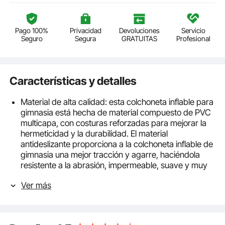
Pago 100%
Privacidad
Devoluciones
Servicio
Seguro
Segura
GRATUITAS
Profesional
Características y detalles
Material de alta calidad: esta colchoneta inflable para
gimnasia está hecha de material compuesto de PVC
multicapa, con costuras reforzadas para mejorar la
hermeticidad y la durabilidad. El material
antideslizante proporciona a la colchoneta inflable de
gimnasia una mejor tracción y agarre, haciéndola
resistente a la abrasión, impermeable, suave y muy
elástica para garantizar un uso seguro durante el
Ver más
entrenamiento. Funciona silenciosamente mientras
está en uso.
Fácil inflado y desinflado: esta colchoneta de
ejercicios está equipada con una bomba de aire