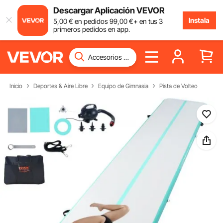
Descargar Aplicación VEVOR
Instala
5
,00
€
en pedidos
99
,00
€
+ en tus 3
primeros pedidos en app.
Inicio
Deportes & Aire Libre
Equipo de Gimnasia
Pista de Volteo