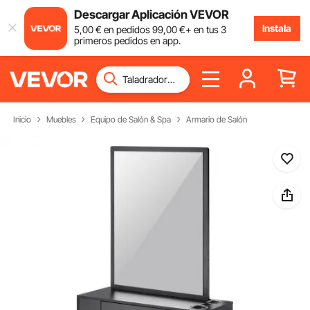
Descargar Aplicación VEVOR
Instala
5
,00
€
en pedidos
99
,00
€
+ en tus 3
primeros pedidos en app.
Inicio
Muebles
Equipo de Salón & Spa
Armario de Salón