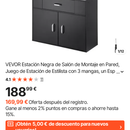
1/12
VEVOR Estación Negra de Salón de Montaje en Pared,
Juego de Estación de Estilista con 3 mangas, un Espejo,
...
un Gabinete de Doble Puerta y un Cajón, Equipo de
11
4.1
Salón para Spa, Barbería, Hogar y Baño
188
99
€
169,99
€
Oferta después del registro.
Gane al menos
2%
puntos en compras o ahorre hasta
15%
.
¡Obtén
5,00
€
de descuento para nuevos