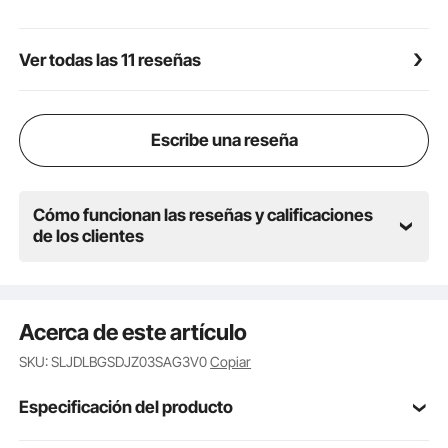
Fácil montaje: las marcas numeradas en los tableros
y el embalaje categorizado de accesorios simplifican
el montaje. Esta estación de barbería es adecuada
Ver todas las 11 reseñas
para diversos entornos, como peluquerías, salones
de belleza, salas de maquillaje, spas y hogares.
Escribe una reseña
Cómo funcionan las reseñas y calificaciones
de los clientes
Acerca de este artículo
SKU: SLJDLBGSDJZ03SAG3V0
Copiar
Especificación del producto