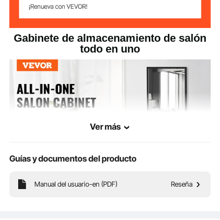
75 x 30 x 140 cm/29,52 x
Dimensiones del
producto
11,81 x 55,11 pulgs
Gabinete de almacenamiento de salón
todo en uno
Ver más
Guías y documentos del producto
Manual del usuario-en (PDF)
Reseña
Esta estación de peluquería de pared le proporciona la solución perfecta para
guardar herramientas de peluquería. El espejo te ayuda a observar los detalles
claramente, mientras que el cajón y el gabinete de doble puerta ofrecen un
amplio espacio de almacenamiento.