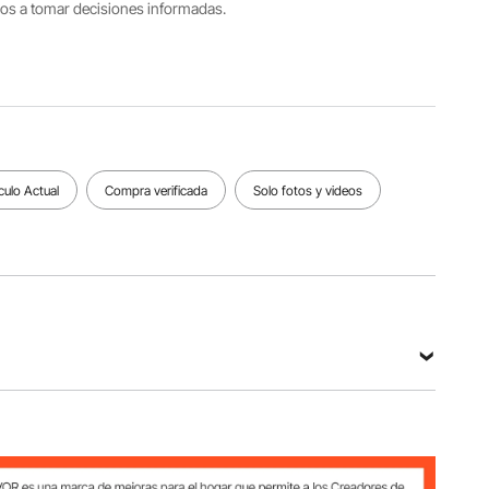
tros a tomar decisiones informadas.
del
Peso del
producto
producto
19,4 x 32
2,2 libras /
x 20
1 kg
pulgadas /
43 x 43 x
58,5 cm
Ver todas las especificaciones
culo Actual
Compra verificada
Solo fotos y videos