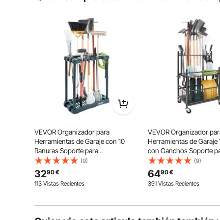
Haz la primera pregunta
Construido con materiales de calidad industrial, nu
como un escudo contra la flexión. Esto faci
VEVOR Organizador para
VEVOR Organizador par
Herramientas de Garaje con 10
Herramientas de Garaje 
Ranuras Soporte para
con Ganchos Soporte p
Herramientas de Jardín de PP para
Herramientas de Jardín 
(9)
(9)
Almacenamiento Organización de
con Ruedas para Organi
32
64
90
€
90
€
Herramientas, Rastrillos,
Herramientas, Rastrillo
113 Vistas Recientes
391 Vistas Recientes
Fregonas, Escobas de Mango
de Mango Largo
Largo