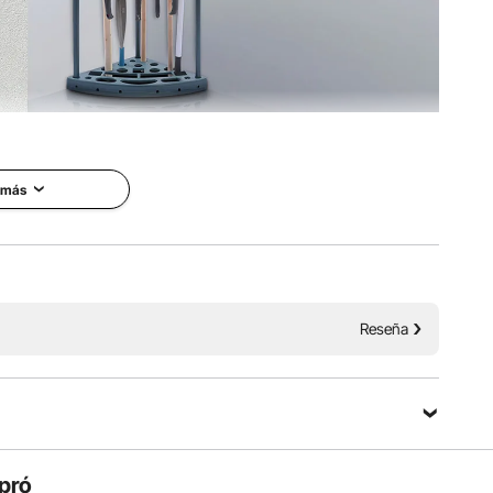
es solo un organizador de herramientas de jardín, es un
nería, ya que ayuda a organizar bien sus herramientas y
u eficiencia.
 más
Reseña
pró