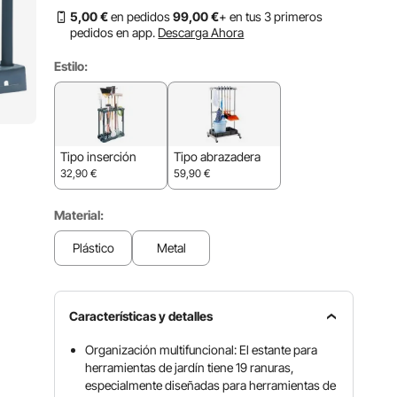
5
,00
€
en pedidos
99
,00
€
+ en tus 3 primeros
pedidos en app.
Descarga Ahora
Estilo:
Tipo inserción
Tipo abrazadera
32,90
€
59,90
€
Material:
Plástico
Metal
Características y detalles
Organización multifuncional: El estante para
herramientas de jardín tiene 19 ranuras,
especialmente diseñadas para herramientas de