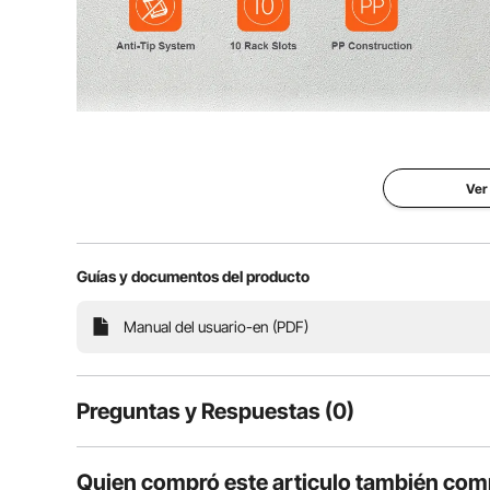
¡Diseñado para quienes trabajan incansablemente! No 
punto de inflexión para los entusiastas de la jardi
aumentar s
Ver
Guías y documentos del producto
Manual del usuario-en (PDF)
Preguntas y Respuestas (0)
Preguntas típicas sobre productos:
Quien compró este articulo también com
¿Es duradero el producto?