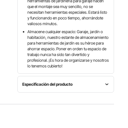
herramientas de jardinería para garaje hacen
que el montaje sea muy sencillo, no se
necesitan herramientas especiales. Estará listo
y funcionando en poco tiempo, ahorrándote
valiosos minutos.
Almacene cualquier espacio: Garaje, jardín o
habitación, nuestro estante de almacenamiento
para herramientas de jardín es su héroe para
ahorrar espacio. Poner en orden tu espacio de
trabajo nunca ha sido tan divertido y
profesional. ¡Es hora de organizarse y nosotros
lo tenemos cubierto!
Especificación del producto
Número
de
Ubicaciones
Material
modelo
19
PP
10002
Tamaño