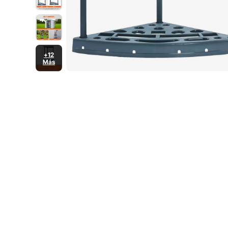
+12
Más