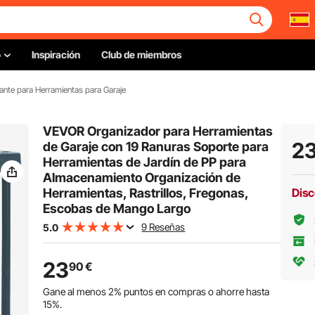
o
Inspiración
Club de miembros
ante para Herramientas para Garaje
VEVOR Organizador para Herramientas
2
de Garaje con 19 Ranuras Soporte para
Herramientas de Jardín de PP para
Almacenamiento Organización de
Herramientas, Rastrillos, Fregonas,
Disc
Escobas de Mango Largo
9 Reseñas
5.0
23
90
€
Gane al menos
2%
puntos en compras o ahorre hasta
15%
.