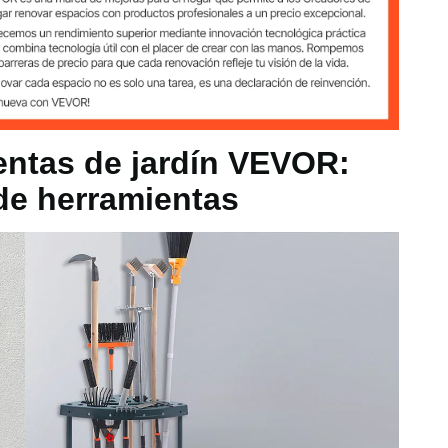
entas de jardín VEVOR:
 pulgadas / 43 x 43 x 58,5 cm
de herramientas