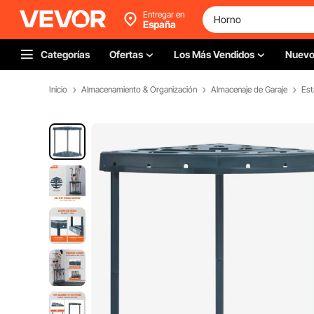
Entregar en
España
Categorías
Ofertas
Los Más Vendidos
Nuev
Inicio
Almacenamiento & Organización
Almacenaje de Garaje
Est