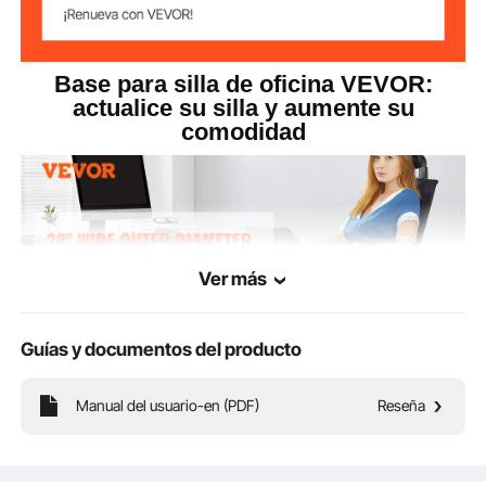
Altura del
4 in/100 mm
producto
Base para silla de oficina VEVOR:
actualice su silla y aumente su
comodidad
Ver más
Guías y documentos del producto
Manual del usuario-en (PDF)
Reseña
Nuestra base de silla de oficina con forma de estrella de cinco puntas está
fabricada con materiales de alta calidad que no se agrietan ni se rompen. La
base de 28 pulgadas de ancho le brinda estabilidad adicional y soporta hasta