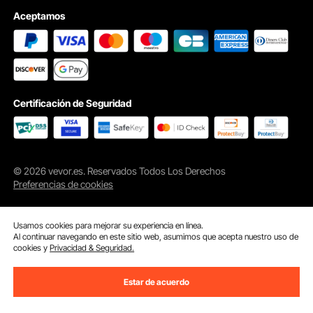
Aceptamos
Certificación de Seguridad
© 2026 vevor.es. Reservados Todos Los Derechos
Actualizar su silla es muy fácil con nuestra base para silla. Viene con todo lo que
necesita para una instalación sencilla, además de instrucciones claras para que
Preferencias de cookies
pueda instalarla en poco tiempo. ¡Dígale adiós al complicado montaje y dé la
bienvenida a una silla renovada!
Usamos cookies para mejorar su experiencia en línea.
Al continuar navegando en este sitio web, asumimos que acepta nuestro uso de
cookies y
Privacidad & Seguridad.
Estar de acuerdo