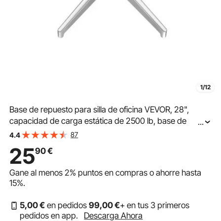
1/12
Base de repuesto para silla de oficina VEVOR, 28",
capacidad de carga estática de 2500 lb, base de
...
taburete para silla de escritorio de computadora
87
4.4
universal resistente con patas de metal reforzadas,
25
90
€
piezas de repuesto para base de silla de escritorio, color
plateado
Gane al menos
2%
puntos en compras o ahorre hasta
15%
.
5
,00
€
en pedidos
99
,00
€
+ en tus 3 primeros
pedidos en app.
Descarga Ahora