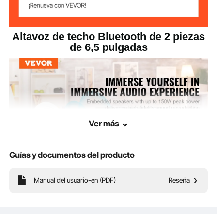
mm
x profundidad)
Altavoz de techo Bluetooth de 2 piezas
de 6,5 pulgadas
Ver más
Guías y documentos del producto
Manual del usuario-en (PDF)
Reseña
¡Eleva tu experiencia de audio a un nuevo nivel! Con un woofer de 6,5'' y un
tweeter de 1'', nuestro altavoz de techo de 150 W ofrece una calidad de sonido
incomparable. El chip Bluetooth integrado permite la conectividad inalámbrica
con varios dispositivos Bluetooth.