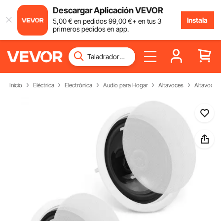
Descargar Aplicación VEVOR
Instala
5
,00
€
en pedidos
99
,00
€
+ en tus 3
primeros pedidos en app.
Inicio
Eléctrica
Electrónica
Audio para Hogar
Altavoces
Altavoces