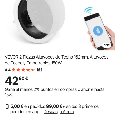
1/12
VEVOR 2 Piezas Altavoces de Techo 162mm, Altavoces
de Techo y Empotrables 150W
164
4.4
42
90
€
Gane al menos
2%
puntos en compras o ahorre hasta
15%
.
5
,00
€
en pedidos
99
,00
€
+ en tus 3 primeros
pedidos en app.
Descarga Ahora